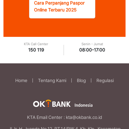
Cara Perpanjang Paspor
Online Terbaru 2025
KTA Call Center
Senin - Jumat
|
150 119
08:00-17:00
Home
|
Tentang Kami
|
Blog
|
Regulasi
KTA Email Center
: kta@okbank.co.id
Jl. Ir. H. Juanda No.12, RT.14/RW.4, Kb. Klp., Kecamatan