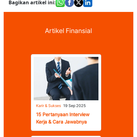
Bagikan artikel ini
:
Artikel Finansial
Karir & Sukses
19 Sep 2025
15 Pertanyaan Interview
Kerja & Cara Jawabnya