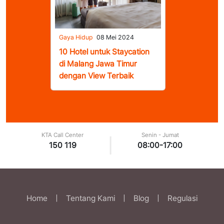
Gaya Hidup
08 Mei 2024
10 Hotel untuk Staycation
di Malang Jawa Timur
dengan View Terbaik
KTA Call Center
Senin - Jumat
|
150 119
08:00-17:00
Home
|
Tentang Kami
|
Blog
|
Regulasi