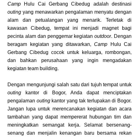
Camp
 Hulu Cai Gerbang Cibedug adalah destinasi 
outing
 yang menawarkan pengalaman menyatu dengan 
alam dan petualangan yang menarik. Terletak di 
kawasan Cibedug, tempat ini menjadi magnet bagi 
pecinta alam dan penggemar kegiatan 
outdoor
. Dengan 
beragam kegiatan yang ditawarkan, 
Camp
 Hulu Cai 
Gerbang Cibedug cocok untuk keluarga, rombongan, 
dan bahkan perusahaan yang ingin mengadakan 
kegiatan team building.
Dengan mengunjungi salah satu dari tujuh tempat untuk 
outing
 kantor di Bogor, Anda dapat menciptakan 
pengalaman 
outing
 kantor yang tak terlupakan di Bogor. 
Jangan lupa untuk merencanakan kegiatan dan acara 
tambahan yang dapat mempererat hubungan tim dan 
meningkatkan semangat kerja. Selamat bersenang-
senang dan menjalin kenangan baru bersama rekan 