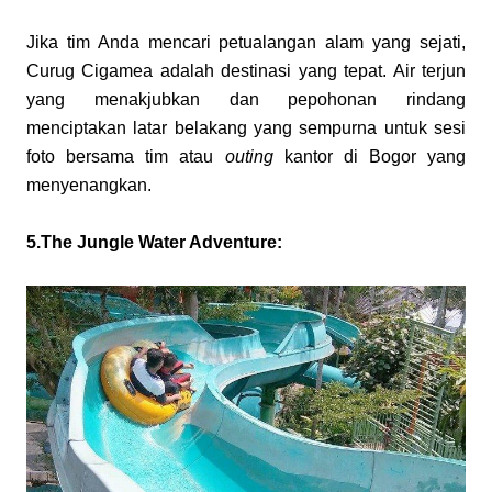
Jika tim Anda mencari petualangan alam yang sejati, 
Curug Cigamea adalah destinasi yang tepat. Air terjun 
yang menakjubkan dan pepohonan rindang 
menciptakan latar belakang yang sempurna untuk sesi 
foto bersama tim atau 
outing
 kantor di Bogor yang 
menyenangkan.
5.The Jungle Water Adventure: 