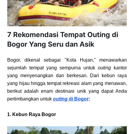
7 Rekomendasi Tempat Outing di
Bogor Yang Seru dan Asik
Bogor, dikenal sebagai "Kota Hujan," menawarkan 
sejumlah tempat yang sempurna untuk 
outing
 kantor 
yang menyenangkan dan berkesan. Dari kebun raya 
yang hijau hingga tempat rekreasi alam yang menawan, 
berikut adalah enam destinasi unik yang dapat Anda 
pertimbangkan untuk
outing
 di Bogor
:
1. Kebun Raya Bogor