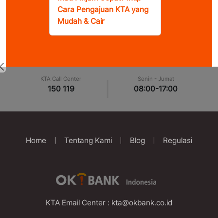
Cara Pengajuan KTA yang
Mudah & Cair
KTA Call Center
Senin - Jumat
|
150 119
08:00-17:00
Home
|
Tentang Kami
|
Blog
|
Regulasi
KTA Email Center
: kta@okbank.co.id