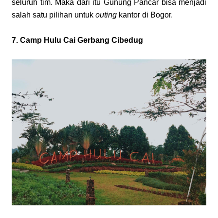
seluruh tim. Maka dari itu Gunung Pancar bisa menjadi 
salah satu pilihan untuk 
outing
 kantor di Bogor.
7. Camp Hulu Cai Gerbang Cibedug