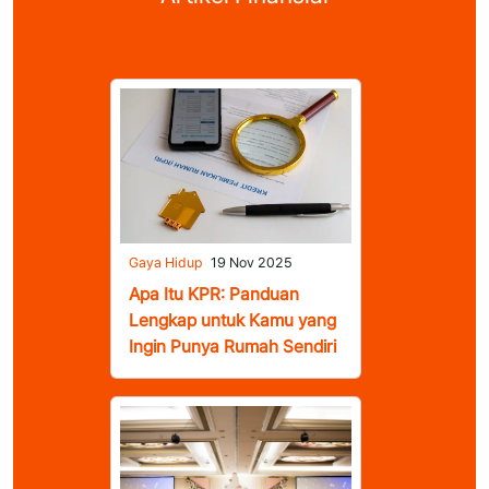
Gaya Hidup
19 Nov 2025
Apa Itu KPR: Panduan
Lengkap untuk Kamu yang
Ingin Punya Rumah Sendiri