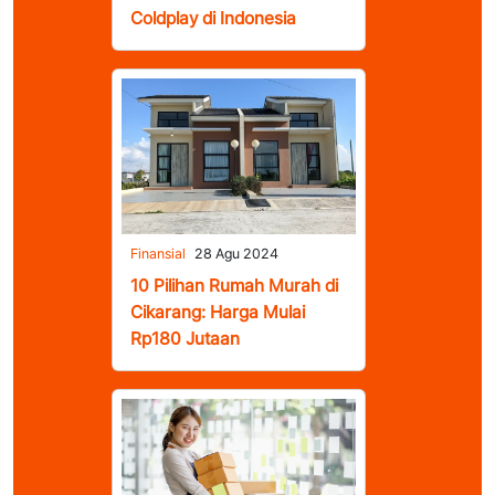
Coldplay di Indonesia
Finansial
28 Agu 2024
10 Pilihan Rumah Murah di
Cikarang: Harga Mulai
Rp180 Jutaan