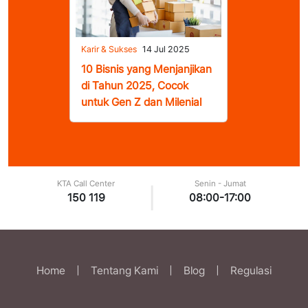
Karir & Sukses
14 Jul 2025
10 Bisnis yang Menjanjikan
di Tahun 2025, Cocok
untuk Gen Z dan Milenial
KTA Call Center
Senin - Jumat
|
150 119
08:00-17:00
Home
|
Tentang Kami
|
Blog
|
Regulasi