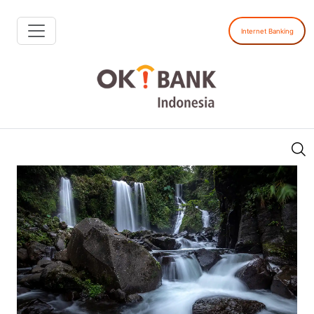
Internet Banking