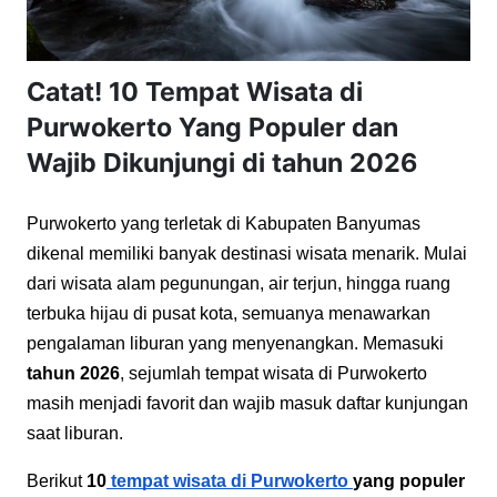
Catat! 10 Tempat Wisata di
Purwokerto Yang Populer dan
Wajib Dikunjungi di tahun 2026
Purwokerto yang terletak di Kabupaten Banyumas 
dikenal memiliki banyak destinasi wisata menarik. Mulai 
dari wisata alam pegunungan, air terjun, hingga ruang 
terbuka hijau di pusat kota, semuanya menawarkan 
pengalaman liburan yang menyenangkan. Memasuki 
tahun 2026
, sejumlah tempat wisata di Purwokerto 
masih menjadi favorit dan wajib masuk daftar kunjungan 
saat liburan.
Berikut 
10
 tempat wisata di Purwokerto 
yang populer 