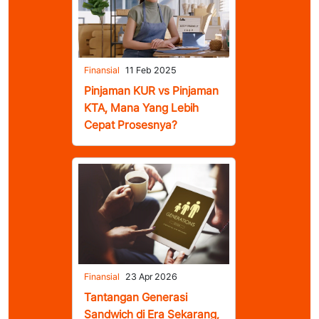
Finansial
11 Feb 2025
Pinjaman KUR vs Pinjaman
KTA, Mana Yang Lebih
Cepat Prosesnya?
Finansial
23 Apr 2026
Tantangan Generasi
Sandwich di Era Sekarang,