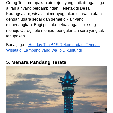
Curug Telu merupakan air terjun yang unik dengan tiga 
aliran air yang berdampingan. Terletak di Desa 
Karangsalam, wisata ini menyuguhkan suasana alami 
dengan udara segar dan gemericik air yang 
menenangkan. Bagi pecinta petualangan, trekking 
menuju Curug Telu menjadi pengalaman seru yang tak 
terlupakan.
Baca juga :  
Holiday Time! 15 Rekomendasi Tempat 
Wisata di Lampung yang Wajib Dikunjungi
5. Menara Pandang Teratai