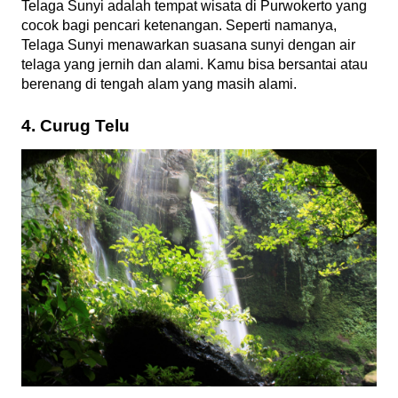
Telaga Sunyi adalah tempat wisata di Purwokerto yang 
cocok bagi pencari ketenangan. Seperti namanya, 
Telaga Sunyi menawarkan suasana sunyi dengan air 
telaga yang jernih dan alami. Kamu bisa bersantai atau 
berenang di tengah alam yang masih alami.
4. Curug Telu