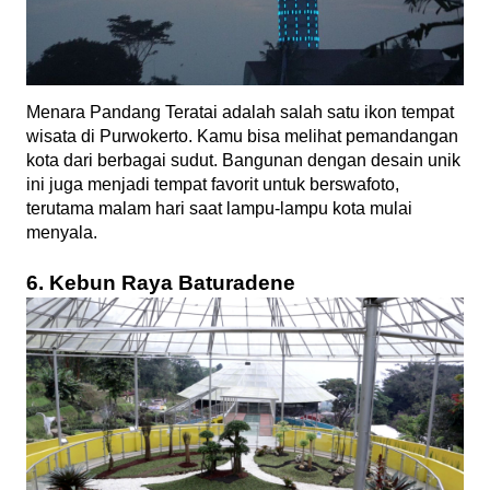
Menara Pandang Teratai adalah salah satu ikon tempat 
wisata di Purwokerto. Kamu bisa melihat pemandangan 
kota dari berbagai sudut. Bangunan dengan desain unik 
ini juga menjadi tempat favorit untuk berswafoto, 
terutama malam hari saat lampu-lampu kota mulai 
menyala.
6. Kebun Raya Baturadene