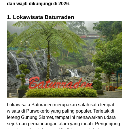
dan wajib dikunjungi di 2026
.
1. Lokawisata Baturraden
Lokawisata Baturaden merupakan salah satu tempat 
wisata di Purwokerto yang paling populer. Terletak di 
lereng Gunung Slamet, tempat ini menawarkan udara 
sejuk dan pemandangan alam yang indah. Pengunjung 