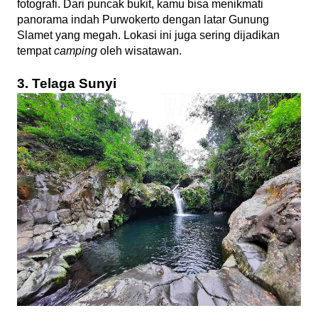
fotografi. Dari puncak bukit, kamu bisa menikmati 
panorama indah Purwokerto dengan latar Gunung 
Slamet yang megah. Lokasi ini juga sering dijadikan 
tempat 
camping 
oleh wisatawan.
3. Telaga Sunyi