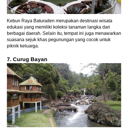
Kebun Raya Baturaden merupakan destinasi wisata 
edukasi yang memiliki koleksi tanaman langka dari 
berbagai daerah. Selain itu, tempat ini juga menawarkan 
suasana sejuk khas pegunungan yang cocok untuk 
piknik keluarga.
7. Curug Bayan