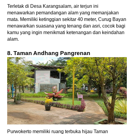
Terletak di Desa Karangsalam, air terjun ini 
menawarkan pemandangan alam yang memanjakan 
mata. Memiliki ketinggian sekitar 40 meter, Curug Bayan 
menawarkan suasana yang tenang dan asri, cocok bagi 
kamu yang ingin menikmati ketenangan dan keindahan 
alam.
8. Taman Andhang Pangrenan
Purwokerto memiliki ruang terbuka hijau Taman 