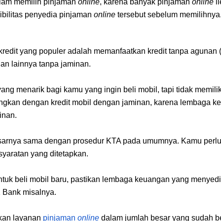
dalam memilih pinjaman 
online
, karena banyak pinjaman 
online
 
ibilitas penyedia pinjaman 
online
 tersebut sebelum memilihnya
 kredit yang populer adalah memanfaatkan kredit tanpa agunan
an lainnya tanpa jaminan. 
ang menarik bagi kamu yang ingin beli mobil, tapi tidak memili
gkan dengan kredit mobil dengan jaminan, karena lembaga keu
inan.
asarnya sama dengan prosedur KTA pada umumnya. Kamu perlu
yaratan yang ditetapkan.
tuk beli mobil baru, pastikan lembaga keuangan yang menyedia
K Bank misalnya.
an layanan
pinjaman 
online
dalam jumlah besar yang sudah be