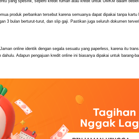
entu yang spesifik, seperti kredit rumah atau kredit untuk UMKM dalam beber
mua produk perbankan tersebut karena semuanya dapat dipakai tanpa kartu k
an 3 bulan berturut-turut, dan slip gaji. Pastikan juga seluruh dokumen terv
. Jaman online identik dengan segala sesuatu yang paperless, karena itu transa
bih dahulu. Adapun pengajuan kredit online ini biasanya dipakai untuk barang