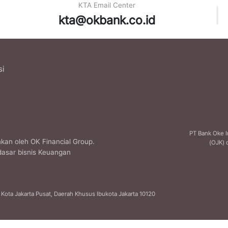
KTA Email Center
|
kta@okbank.co.id
si
PT Bank Oke I
kan oleh OK Financial Group.
(OJK) 
dasar bisnis Keuangan
r, Kota Jakarta Pusat, Daerah Khusus Ibukota Jakarta 10120