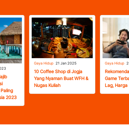
Gaya Hidup
21 Jan 2025
Gaya Hidup
2
2023
10 Coffee Shop di Jogja
Rekomendas
ajib
Yang Nyaman Buat WFH &
Game Terba
si
Nugas Kuliah
Lag, Harga
Paling
sia 2023