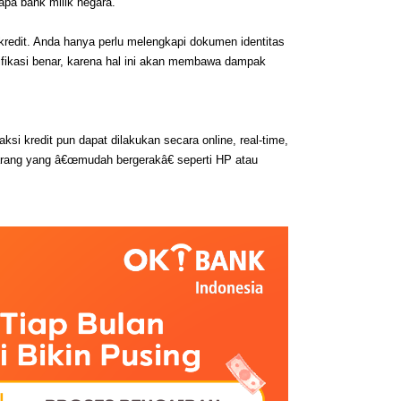
apa bank milik negara.
redit. Anda hanya perlu melengkapi dokumen identitas 
erifikasi benar, karena hal ini akan membawa dampak 
ksi kredit pun dapat dilakukan secara online, real-time, 
-barang yang â€œmudah bergerakâ€ seperti HP atau 