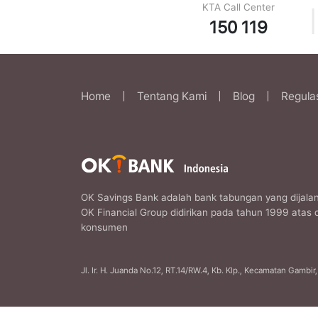
KTA Call Center
|
150 119
Home
|
Tentang Kami
|
Blog
|
Regula
OK Savings Bank adalah bank tabungan yang dijalan
OK Financial Group didirikan pada tahun 1999 atas 
konsumen
Jl. Ir. H. Juanda No.12, RT.14/RW.4, Kb. Klp., Kecamatan Gambi