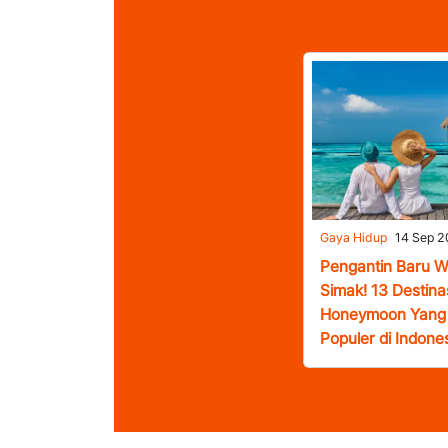
Gaya Hidup
14 Sep 
Pengantin Baru W
Simak! 13 Destina
Honeymoon Yang 
Populer di Indone