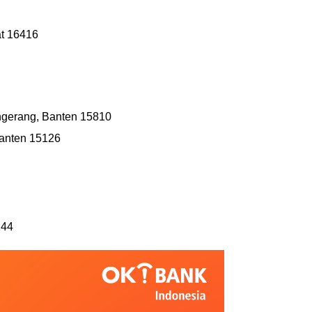
at 16416
ngerang, Banten 15810
Banten 15126
144