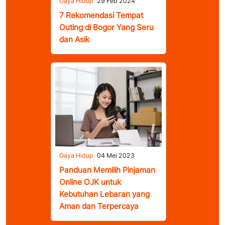
Gaya Hidup
29 Feb 2024
7 Rekomendasi Tempat
Outing di Bogor Yang Seru
dan Asik
Gaya Hidup
04 Mei 2023
Panduan Memilih Pinjaman
Online OJK untuk
Kebutuhan Lebaran yang
Aman dan Terpercaya