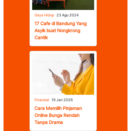
Gaya Hidup
23 Agu 2024
17 Cafe di Bandung Yang
Asyik buat Nongkrong
Cantik
Finansial
19 Jan 2026
Cara Memilih Pinjaman
Online Bunga Rendah
Tanpa Drama