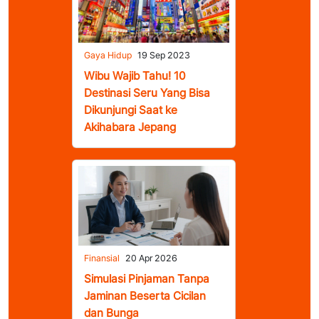
Gaya Hidup
19 Sep 2023
Wibu Wajib Tahu! 10
Destinasi Seru Yang Bisa
Dikunjungi Saat ke
Akihabara Jepang
Finansial
20 Apr 2026
Simulasi Pinjaman Tanpa
Jaminan Beserta Cicilan
dan Bunga