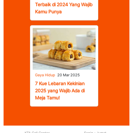
Terbaik di 2024 Yang Wajib
Kamu Punya
Gaya Hidup
20 Mar 2025
7 Kue Lebaran Kekinian
2025 yang Wajib Ada di
Meja Tamu!