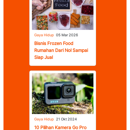
Gaya Hidup
05 Mar 2026
Bisnis Frozen Food
Rumahan Dari Nol Sampai
Siap Jual
Gaya Hidup
21 Okt 2024
10 Pilihan Kamera Go Pro