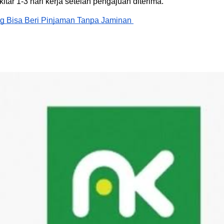
ar 1-3 hari kerja setelah pengajuan diterima.
 Bisa Beri Pinjaman Tanpa Jaminan 