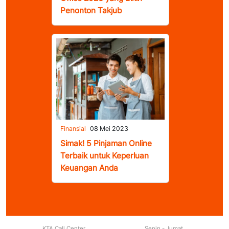
Penonton Takjub
Finansial
08 Mei 2023
Simak! 5 Pinjaman Online
Terbaik untuk Keperluan
Keuangan Anda
KTA Call Center
Senin - Jumat