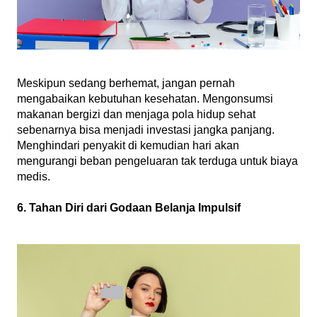
Meskipun sedang berhemat, jangan pernah 
mengabaikan kebutuhan kesehatan. Mengonsumsi 
makanan bergizi dan menjaga pola hidup sehat 
sebenarnya bisa menjadi investasi jangka panjang. 
Menghindari penyakit di kemudian hari akan 
mengurangi beban pengeluaran tak terduga untuk biaya 
medis.
6. Tahan Diri dari Godaan Belanja Impulsif