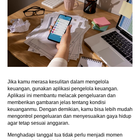
Jika kamu merasa kesulitan dalam mengelola 
keuangan, gunakan aplikasi pengelola keuangan. 
Aplikasi ini membantu melacak pengeluaran dan 
memberikan gambaran jelas tentang kondisi 
keuanganmu. Dengan demikian, kamu bisa lebih mudah 
mengontrol pengeluaran dan menyesuaikan gaya hidup 
agar tetap sesuai anggaran.
Menghadapi tanggal tua tidak perlu menjadi momen 