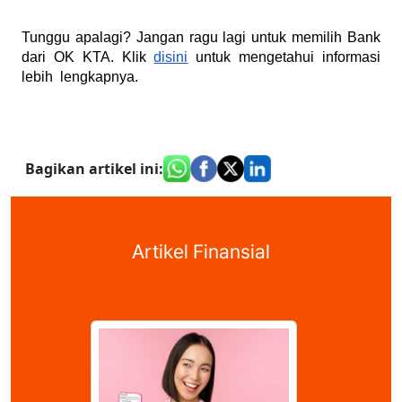
Tunggu apalagi? Jangan ragu lagi untuk memilih Bank 
dari OK KTA. Klik 
disini
 untuk mengetahui informasi 
lebih  lengkapnya.
Bagikan artikel ini
:
Artikel Finansial