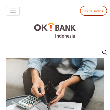
Internet Banking