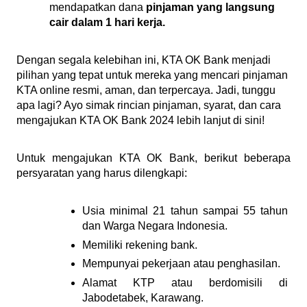
mendapatkan dana 
pinjaman yang langsung 
cair dalam 1 hari kerja.
Dengan segala kelebihan ini, KTA OK Bank menjadi 
pilihan yang tepat untuk mereka yang mencari pinjaman 
KTA online resmi, aman, dan terpercaya. Jadi, tunggu 
apa lagi? Ayo simak rincian pinjaman, syarat, dan cara 
mengajukan KTA OK Bank 2024 lebih lanjut di sini!
Untuk mengajukan KTA OK Bank, berikut beberapa 
persyaratan yang harus dilengkapi:
Usia minimal 21 tahun sampai 55 tahun 
dan Warga Negara Indonesia.
Memiliki rekening bank.
Mempunyai pekerjaan atau penghasilan.
Alamat KTP atau berdomisili di 
Jabodetabek, Karawang.