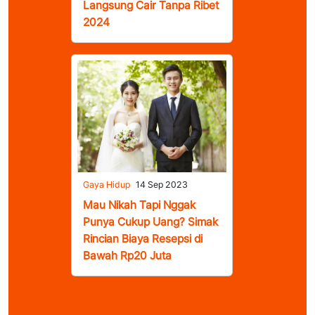
Langsung Cair Tanpa Ribet
2024
Gaya Hidup
14 Sep 2023
Mau Nikah Tapi Nggak
Punya Cukup Uang? Simak
Rincian Biaya Resepsi di
Bawah Rp20 Juta