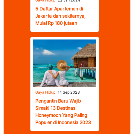
Gaya Hidup
22 Jan 2024
5 Daftar Apartemen di
Jakarta dan sekitarnya,
Mulai Rp 180 jutaan
Gaya Hidup
14 Sep 2023
Pengantin Baru Wajib
Simak! 13 Destinasi
Honeymoon Yang Paling
Populer di Indonesia 2023