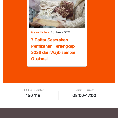
Gaya Hidup
13 Jan 2026
7 Daftar Seserahan
Pernikahan Terlengkap
2026 dari Wajib sampai
Opsional
KTA Call Center
Senin - Jumat
|
150 119
08:00-17:00