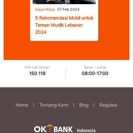
Gaya Hidup
07 Feb 2024
5 Rekomendasi Mobil untuk
Teman Mudik Lebaran
2024
KTA Call Center
Senin - Jumat
|
150 119
08:00-17:00
Home
|
Tentang Kami
|
Blog
|
Regulasi