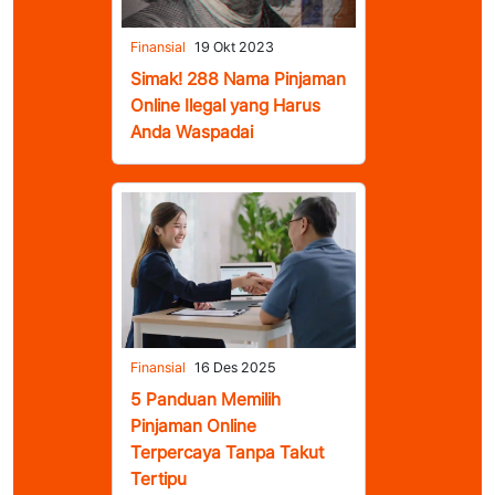
Finansial
19 Okt 2023
Simak! 288 Nama Pinjaman
Online Ilegal yang Harus
Anda Waspadai
Finansial
16 Des 2025
5 Panduan Memilih
Pinjaman Online
Terpercaya Tanpa Takut
Tertipu