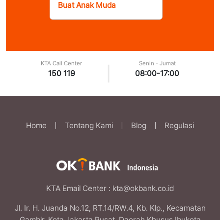
Buat Anak Muda
KTA Call Center
Senin - Jumat
|
150 119
08:00-17:00
Home
|
Tentang Kami
|
Blog
|
Regulasi
KTA Email Center
: kta@okbank.co.id
Jl. Ir. H. Juanda No.12, RT.14/RW.4, Kb. Klp., Kecamatan
Gambir, Kota Jakarta Pusat, Daerah Khusus Ibukota