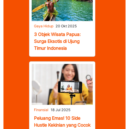
Gaya Hidup
20 Okt 2025
3 Objek Wisata Papua:
Surga Eksotis di Ujung
Timur Indonesia
Finansial
18 Jul 2025
Peluang Emas! 10 Side
Hustle Kekinian yang Cocok