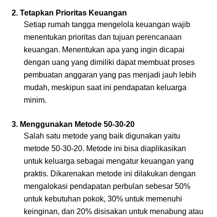
2. Tetapkan Prioritas Keuangan 
Setiap rumah tangga mengelola keuangan wajib 
menentukan prioritas dan tujuan perencanaan 
keuangan. Menentukan apa yang ingin dicapai 
dengan uang yang dimiliki dapat membuat proses 
pembuatan anggaran yang pas menjadi jauh lebih 
mudah, meskipun saat ini pendapatan keluarga 
minim.
3. Menggunakan Metode 50-30-20
Salah satu metode yang baik digunakan yaitu 
metode 50-30-20. Metode ini bisa diaplikasikan 
untuk keluarga sebagai mengatur keuangan yang 
praktis. Dikarenakan metode ini dilakukan dengan 
mengalokasi pendapatan perbulan sebesar 50% 
untuk kebutuhan pokok, 30% untuk memenuhi 
keinginan, dan 20% disisakan untuk menabung atau 