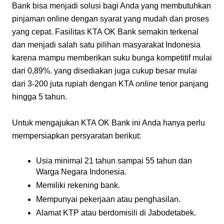
Bank bisa menjadi solusi bagi Anda yang membutuhkan 
pinjaman online dengan syarat yang mudah dan proses 
yang cepat. Fasilitas KTA OK Bank semakin terkenal 
dan menjadi salah satu pilihan masyarakat Indonesia 
karena mampu memberikan suku bunga kompetitif mulai 
dari 0,89%. yang disediakan juga cukup besar mulai 
dari 3-200 juta rupiah dengan KTA 
online
 tenor panjang 
hingga 5 tahun.
Untuk mengajukan KTA OK Bank ini Anda hanya perlu 
mempersiapkan persyaratan berikut:
Usia minimal 21 tahun sampai 55 tahun dan 
Warga Negara Indonesia.
Memiliki rekening bank.
Mempunyai pekerjaan atau penghasilan.
Alamat KTP atau berdomisili di Jabodetabek.