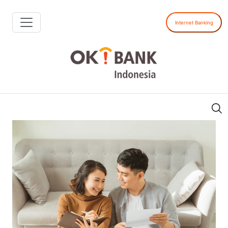
Internet Banking