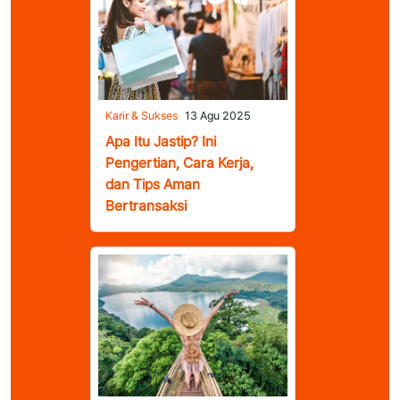
Karir & Sukses
13 Agu 2025
Apa Itu Jastip? Ini
Pengertian, Cara Kerja,
dan Tips Aman
Bertransaksi