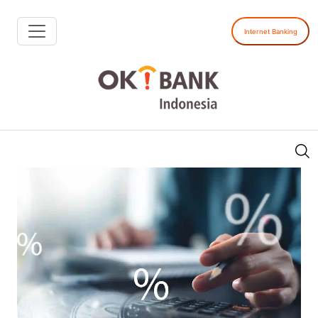
Internet Banking