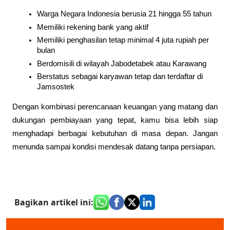
Warga Negara Indonesia berusia 21 hingga 55 tahun
Memiliki rekening bank yang aktif
Memiliki penghasilan tetap minimal 4 juta rupiah per 
bulan
Berdomisili di wilayah Jabodetabek atau Karawang
Berstatus sebagai karyawan tetap dan terdaftar di 
Jamsostek
Dengan kombinasi perencanaan keuangan yang matang dan 
dukungan pembiayaan yang tepat, kamu bisa lebih siap 
menghadapi berbagai kebutuhan di masa depan. Jangan 
menunda sampai kondisi mendesak datang tanpa persiapan.
Bagikan artikel ini
: