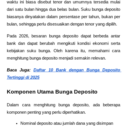
waktu ini biasa disebut tenor dan umumnya tersedia mulai 
dari satu bulan hingga dua belas bulan. Suku bunga deposito 
biasanya dinyatakan dalam persentase per tahun, bukan per 
bulan, sehingga perlu disesuaikan dengan tenor yang dipilih.
Pada 2026, besaran bunga deposito dapat berbeda antar 
bank dan dapat berubah mengikuti kondisi ekonomi serta 
kebijakan suku bunga. Oleh karena itu, memahami cara 
menghitung bunga deposito menjadi semakin relevan.
Baca Juga:
Daftar 10 Bank dengan Bunga Deposito 
Tertinggi di 2025
Komponen Utama Bunga Deposito
Dalam cara menghitung bunga deposito, ada beberapa 
komponen penting yang perlu diperhatikan.
Nominal deposito atau jumlah dana yang disimpan