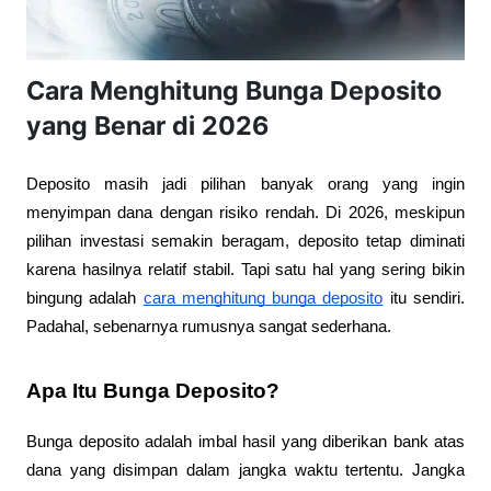
Cara Menghitung Bunga Deposito
yang Benar di 2026
Deposito masih jadi pilihan banyak orang yang ingin 
menyimpan dana dengan risiko rendah. Di 2026, meskipun 
pilihan investasi semakin beragam, deposito tetap diminati 
karena hasilnya relatif stabil. Tapi satu hal yang sering bikin 
bingung adalah
cara menghitung bunga deposito
 itu sendiri. 
Padahal, sebenarnya rumusnya sangat sederhana.
Apa Itu Bunga Deposito?
Bunga deposito adalah imbal hasil yang diberikan bank atas 
dana yang disimpan dalam jangka waktu tertentu. Jangka 