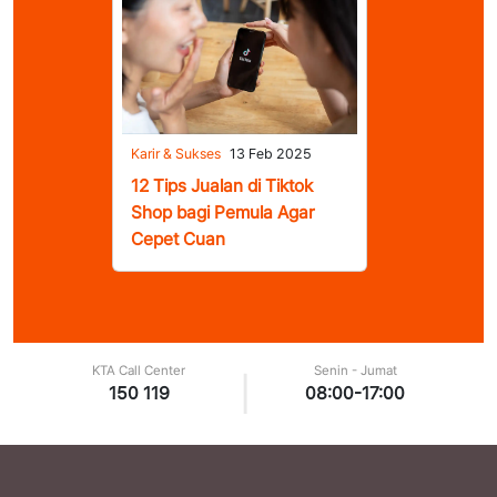
Karir & Sukses
13 Feb 2025
12 Tips Jualan di Tiktok
Shop bagi Pemula Agar
Cepet Cuan
KTA Call Center
Senin - Jumat
|
150 119
08:00-17:00