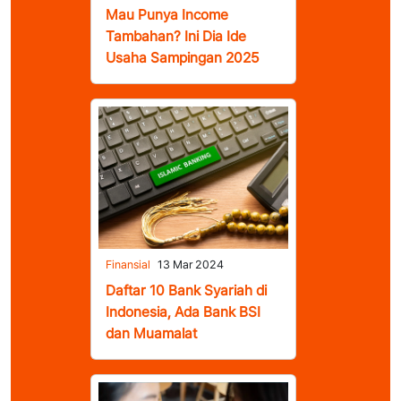
Mau Punya Income
Tambahan? Ini Dia Ide
Usaha Sampingan 2025
Finansial
13 Mar 2024
Daftar 10 Bank Syariah di
Indonesia, Ada Bank BSI
dan Muamalat